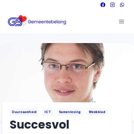
Doorgaan
naar
inhoud
|
|
|
Duurzaamheid
ICT
Samenleving
Weekblad
Succesvol