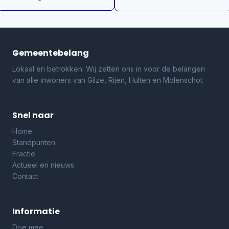
Gemeentebelang
Lokaal en betrokken. Wij zetten ons in voor de belangen
van alle inwoners van Gilze, Rijen, Hulten en Molenschot.
Snel naar
Home
Standpunten
Fractie
Actueel en nieuws
Contact
Informatie
Doe mee