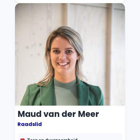
n
g
e
n
Maud van der Meer
Raadslid