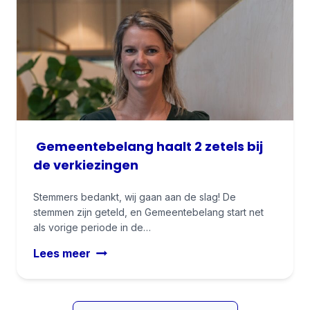
e
d
a
n
r
e
k
t
i
r
k
e
n
e
o
b
g
p
o
e
i
a
r
l
n
r
d
a
h
t
n
e
Gemeentebelang haalt 2 zetels bij
i
g
t
j
de verkiezingen
:
t
e
v
e
n
Stemmers bedankt, wij gaan aan de slag! De
a
k
stemmen zijn geteld, en Gemeentebelang start net
.
n
e
als vorige periode in de…
l
n
Lees meer
i
v
G
d
a
e
m
n
m
a