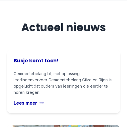
Actueel nieuws
Busje komt toch!
Gemeentebelang blij met oplossing
leerlingenvervoer Gemeentebelang Gilze en Rijen is
opgelucht dat ouders van leerlingen die eerder te
horen kregen…
B
Lees meer
u
s
j