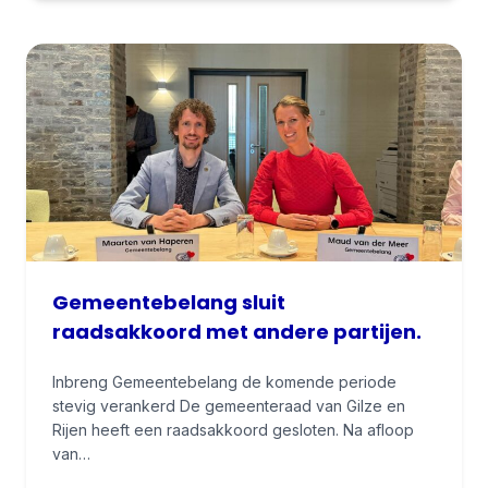
r
e
e
k
t
e
k
s
t
G
e
Gemeentebelang sluit
m
raadsakkoord met andere partijen.
e
e
Inbreng Gemeentebelang de komende periode
n
stevig verankerd De gemeenteraad van Gilze en
t
Rijen heeft een raadsakkoord gesloten. Na afloop
e
van…
b