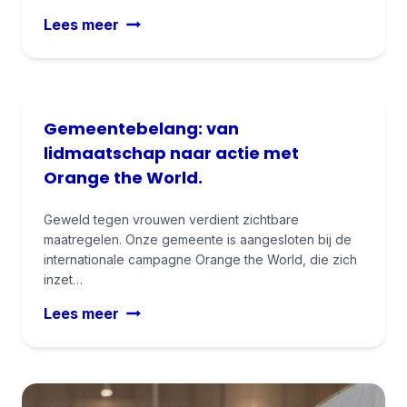
t
d
E
Lees meer
r
e
e
a
r
r
a
i
s
d
n
t
s
Gemeentebelang: van
g
e
a
lidmaatschap naar actie met
o
r
k
v
Orange the World.
a
k
e
a
o
r
Geweld tegen vrouwen verdient zichtbare
d
o
maatregelen. Onze gemeente is aangesloten bij de
h
s
r
internationale campagne Orange the World, die zich
e
v
d
inzet…
t
e
m
r
G
Lees meer
r
e
a
e
g
t
a
m
a
a
d
e
d
n
s
e