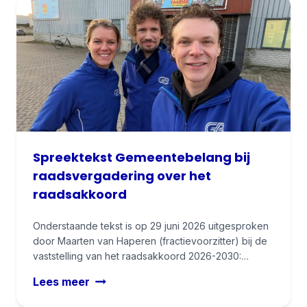
e
k
o
m
t
t
o
c
h
Spreektekst Gemeentebelang bij
!
raadsvergadering over het
raadsakkoord
Onderstaande tekst is op 29 juni 2026 uitgesproken
door Maarten van Haperen (fractievoorzitter) bij de
vaststelling van het raadsakkoord 2026-2030:…
S
Lees meer
p