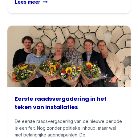
G
Lees meer
e
e
l
m
a
e
n
e
g
n
b
t
i
e
j
b
r
e
a
l
a
a
d
n
s
Eerste raadsvergadering in het
g
v
teken van installaties
s
e
l
r
De eerste raadsvergadering van de nieuwe periode
u
g
is een feit. Nog zonder politieke inhoud, maar wel
i
met belangrijke agendapunten. De…
a