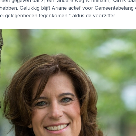
eeft gegeven dat zij een andere weg wil inslaan, kan ik daa
hebben. Gelukkig blijft Ariane actief voor Gemeentebelang 
erlei gelegenheden tegenkomen,” aldus de voorzitter.