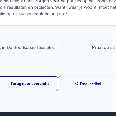
men met Ariane zorgen voor de puntjes op de i zodat dez
ie resultaten en projecten. Want “waar je woont, moet het 
tie op nieuw.gemeentebelang.org/
 in De Boodschap feestelijk
Praat op str
e
← Terug naar overzicht
Deel artikel