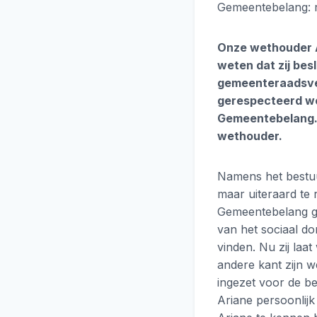
Gemeentebelang: r
Onze wethouder A
weten dat zij bes
gemeenteraadsver
gerespecteerd wor
Gemeentebelang. E
wethouder.
Namens het bestuu
maar uiteraard te 
Gemeentebelang ge
van het sociaal d
vinden. Nu zij laa
andere kant zijn w
ingezet voor de b
Ariane persoonlijk