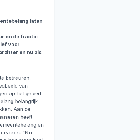
entebelang laten
r en de fractie
ief voor
rzitter en nu als
te betreuren,
oegbeeld van
gen op het gebied
lang belangrijk
likken. Aan de
manieren heeft
 Gemeentebelang en
o ervaren. “Nu