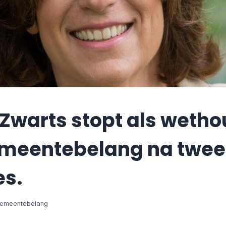
 Zwarts stopt als weth
meentebelang na twee
es.