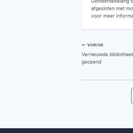
Gemeentebelang sa
afgesloten met moo
voor meer informa
Bericht
VORIGE
Vernieuwde bibliotheek
navigati
geopend