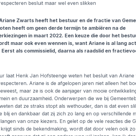
especteren besluit maar wel even slikken
riane Zwarts heeft het bestuur en de fractie van Geme
loten heeft om geen derde termijn te ambiëren na de
kiezingen in maart 2022. Een keuze die door het bestuu
dt maar ook even wennen is, want Ariane is al lang act
erst als commissielid, daarna als raadslid en fractievoo
r laat Henk Jan Hofsteenge weten het besluit van Ariane 
respecteren. Ariane is de afgelopen jaren niet alleen het b
weest, maar ze is ook de aanjager van mooie ontwikkelin
omein en duurzaamheid. Onderwerpen die we bij Gemeentebe
t weten dat ze straks stopt als wethouder, dan is dat even s
e blij en dankbaar dat zij zich zo lang en op verschillende 
elangen van onze kiezers. En gelet op de vele reacties die
 krijgt sinds de bekendmaking, wordt dat door velen ook z