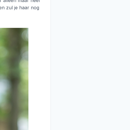
r alleen maar heel
en zul je haar nog