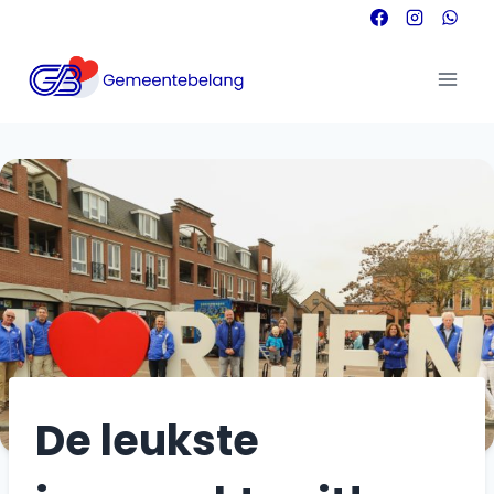
Doorgaan
naar
inhoud
De leukste