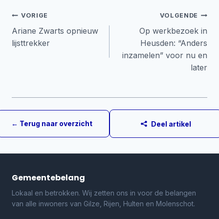
Bericht
VORIGE
VOLGENDE
Ariane Zwarts opnieuw
Op werkbezoek in
navigatie
lijsttrekker
Heusden: “Anders
inzamelen” voor nu en
later
← Terug naar overzicht
Deel artikel
Gemeentebelang
Lokaal en betrokken. Wij zetten ons in voor de belangen
van alle inwoners van Gilze, Rijen, Hulten en Molenschot.