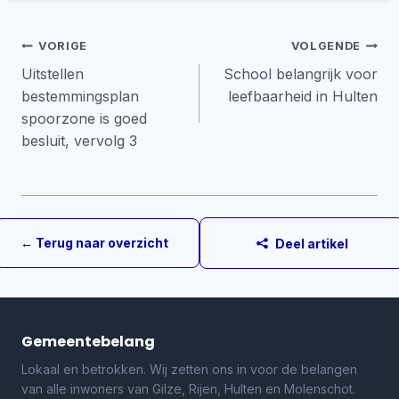
Bericht
VORIGE
VOLGENDE
Uitstellen
School belangrijk voor
navigatie
bestemmingsplan
leefbaarheid in Hulten
spoorzone is goed
besluit, vervolg 3
← Terug naar overzicht
Deel artikel
Gemeentebelang
Lokaal en betrokken. Wij zetten ons in voor de belangen
van alle inwoners van Gilze, Rijen, Hulten en Molenschot.