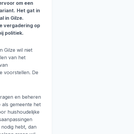
 ervoor om een
ariant.
Het gat in
 in Gilze.
ke vergadering op
j politiek.
 Gilze wil niet
len van het
 van
e voorstellen. De
vragen en beheren
e als gemeente het
oor huishoudelijke
isaanpassingen
 nodig hebt, dan