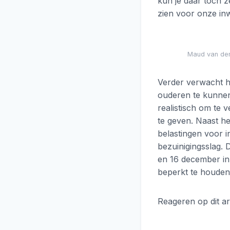
kun je daar toch z
zien voor onze in
Maud van der
Verder verwacht he
ouderen te kunnen
realistisch om te
te geven. Naast he
belastingen voor 
bezuinigingsslag.
en 16 december in
beperkt te houden
Reageren op dit a