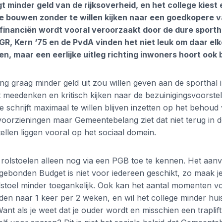
t minder geld van de rijksoverheid, en het college kiest
 te bouwen zonder te willen kijken naar een goedkopere v
financiën wordt vooral veroorzaakt door de dure sporthal
GGR, Kern ‘75 en de PvdA vinden het niet leuk om daar el
, maar een eerlijke uitleg richting inwoners hoort ook bi
 graag minder geld uit zou willen geven aan de sporthal in
 meedenken en kritisch kijken naar de bezuinigingsvoorstel
e schrijft maximaal te willen blijven inzetten op het behoud
oorzieningen maar Gemeentebelang ziet dat niet terug in d
ellen liggen vooral op het sociaal domein.
rolstoelen alleen nog via een PGB toe te kennen. Het aan
ebonden Budget is niet voor iedereen geschikt, zo maak j
lstoel minder toegankelijk. Ook kan het aantal momenten v
den naar 1 keer per 2 weken, en wil het college minder hu
nt als je weet dat je ouder wordt en misschien een traplift