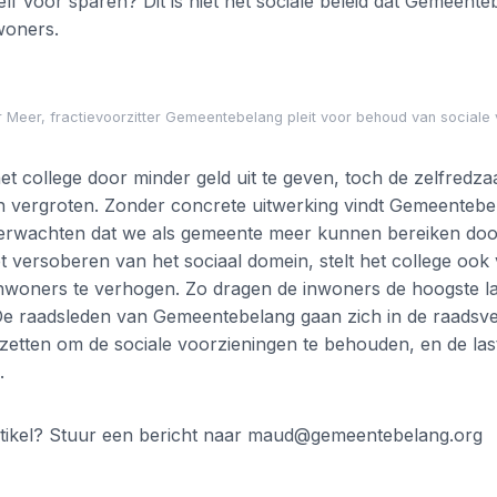
elf voor sparen? Dit is niet het sociale beleid dat Gemeente
woners.
 Meer, fractievoorzitter Gemeentebelang pleit voor behoud van sociale 
t college door minder geld uit te geven, toch de zelfredz
 vergroten. Zonder concrete uitwerking vindt Gemeentebel
 verwachten dat we als gemeente meer kunnen bereiken door
t versoberen van het sociaal domein, stelt het college oo
inwoners te verhogen. Zo dragen de inwoners de hoogste l
 De raadsleden van Gemeentebelang gaan zich in de raadsv
zetten om de sociale voorzieningen te behouden, en de la
.
rtikel? Stuur een bericht naar maud@gemeentebelang.org