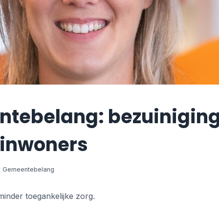
tebelang: bezuinigin
 inwoners
inder toegankelijke zorg.