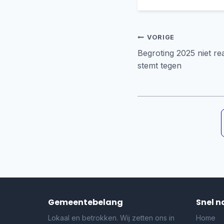
Bericht
VORIGE
Begroting 2025 niet re
navigati
stemt tegen
Gemeentebelang
Snel n
Lokaal en betrokken. Wij zetten ons in
Home