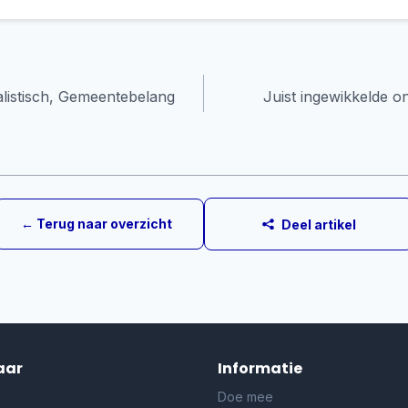
alistisch, Gemeentebelang
Juist ingewikkelde 
e
← Terug naar overzicht
Deel artikel
aar
Informatie
Doe mee