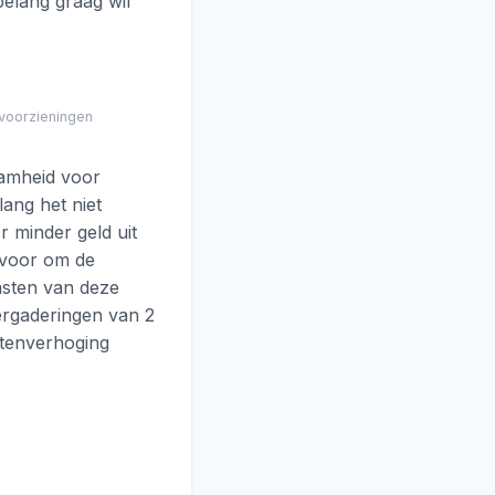
belang graag wil
voorzieningen
aamheid voor
ang het niet
 minder geld uit
k voor om de
asten van deze
ergaderingen van 2
stenverhoging