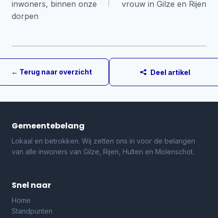
inwoners, binnen onze
vrouw in Gilze en Rijen
dorpen
← Terug naar overzicht
Deel artikel
Gemeentebelang
Lokaal en betrokken. Wij zetten ons in voor de belangen
van alle inwoners van Gilze, Rijen, Hulten en Molenschot.
Snel naar
Home
Standpunten