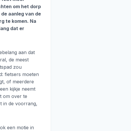
chten om het dorp
r de aanleg van de
urg te komen. Na
lang dat er
tebelang aan dat
ral, de meest
etspad zou
d: fietsers moeten
gt, of meerdere
een kijkje neemt
st om over te
et in de voorrang,
ok een motie in