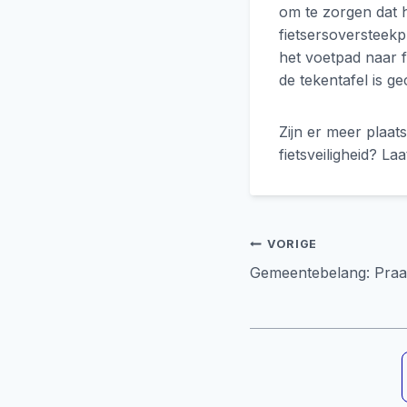
om te zorgen dat h
fietsersoversteek
het voetpad naar f
de tekentafel is ge
Zijn er meer plaa
fietsveiligheid? L
Bericht
VORIGE
Gemeentebelang: Praat
navigati