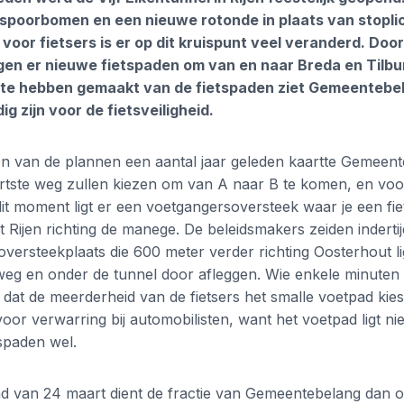
spoorbomen en een nieuwe rotonde in plaats van stopli
 voor fietsers is er op dit kruispunt veel veranderd. Doo
ggen er nieuwe fietspaden om van en naar Breda en Tilb
ik te hebben gemaakt van de fietspaden ziet Gemeentebe
g zijn voor de fietsveiligheid.
ken van de plannen een aantal jaar geleden kaartte Gemeen
 kortste weg zullen kiezen om van A naar B te komen, en voo
it moment ligt er een voetgangersoversteek waar je een fi
 Rijen richting de manege. De beleidsmakers zeiden indertij
versteekplaats die 600 meter verder richting Oosterhout li
weg en onder de tunnel door afleggen. Wie enkele minuten 
et dat de meerderheid van de fietsers het smalle voetpad kie
voor verwarring bij automobilisten, want het voetpad ligt ni
tspaden wel.
d van 24 maart dient de fractie van Gemeentebelang dan o