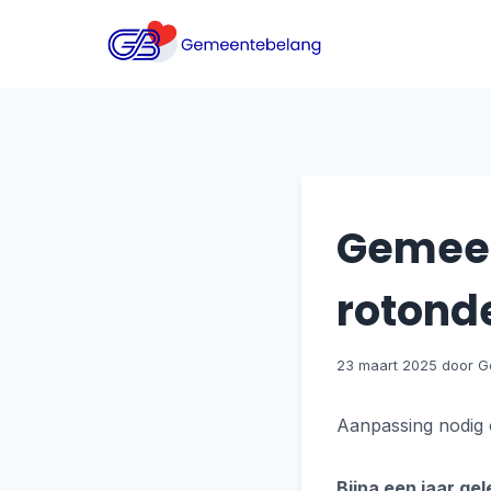
Doorgaan
naar
inhoud
Gemeen
rotonde
23 maart 2025
Aanpassing nodig o
Bijna een jaar gel