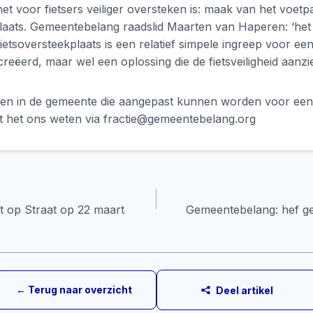
et voor fietsers veiliger oversteken is: maak van het voet
plaats. Gemeentebelang raadslid Maarten van Haperen: ‘he
ietsoversteekplaats is een relatief simpele ingreep voor e
creëerd, maar wel een oplossing die de fietsveiligheid aanzie
tsen in de gemeente die aangepast kunnen worden voor een
aat het ons weten via fractie@gemeentebelang.org
 op Straat op 22 maart
Gemeentebelang: hef ge
e
← Terug naar overzicht
Deel artikel