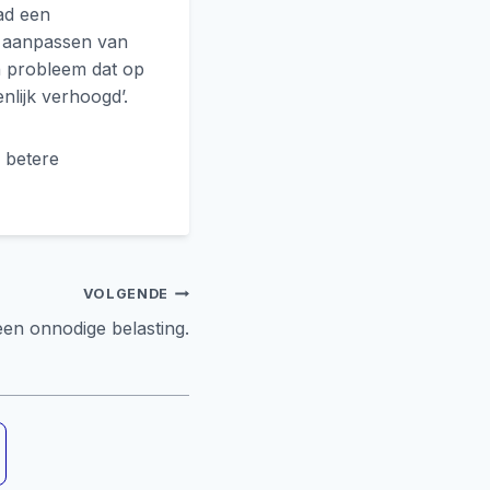
pad een
t aanpassen van
en probleem dat op
nlijk verhoogd’.
 betere
VOLGENDE
en onnodige belasting.