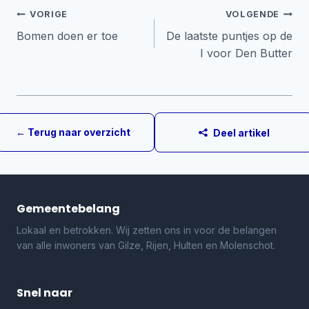
Bericht
VORIGE
VOLGENDE
Bomen doen er toe
De laatste puntjes op de
navigatie
I voor Den Butter
← Terug naar overzicht
Deel artikel
Gemeentebelang
Lokaal en betrokken. Wij zetten ons in voor de belangen
van alle inwoners van Gilze, Rijen, Hulten en Molenschot.
Snel naar