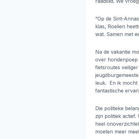
raadslid. We vroe
“Op de Sint-Annas
klas, Roelien heet
wat. Samen met ee
Na de vakantie mo
over hondenpoep e
fietsroutes veilig
jeugdburgemeester 
leuk. En ik mocht 
fantastische ervar
Die politieke bela
zijn politiek actie
heel onoverzichte
moeten meer meebe