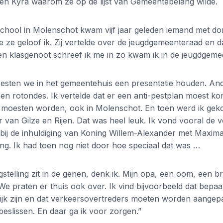
gen Kyra waarom ze op de lijst van Gemeentebelang wilde.
chool in Molenschot kwam vijf jaar geleden iemand met don
te ze geloof ik. Zij vertelde over de jeugdgemeenteraad en 
n klasgenoot schreef ik me in zo kwam ik in de jeugdgeme
esten we in het gemeentehuis een presentatie houden. An
n rotondes. Ik vertelde dat er een anti-pestplan moest k
er moesten worden, ook in Molenschot. En toen werd ik gek
van Gilze en Rijen. Dat was heel leuk. Ik vond vooral de vo
bij de inhuldiging van Koning Willem-Alexander met Maxima
ing. Ik had toen nog niet door hoe speciaal dat was …
ngstelling zit in de genen, denk ik. Mijn opa, een oom, een b
f. We praten er thuis ook over. Ik vind bijvoorbeeld dat bepa
lijk zijn en dat verkeersovertreders moeten worden aangep
slissen. En daar ga ik voor zorgen.”