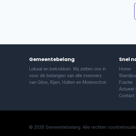
Gemeentebelang
Snel n
Lokaal en betrokken. Wij zetten ons in
Home
voor de belangen van alle inwoners
Standpu
van Gilze, Rijen, Hulten en Molenschot.
Fractie
Actueel
Contact
© 2026 Gemeentebelang. Alle rechten voorbehoude