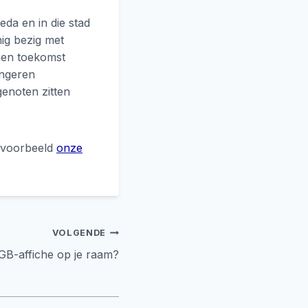
eda en in die stad
nig bezig met
igen toekomst
ngeren
genoten zitten
j voorbeeld
onze
VOLGENDE
GB-affiche op je raam?