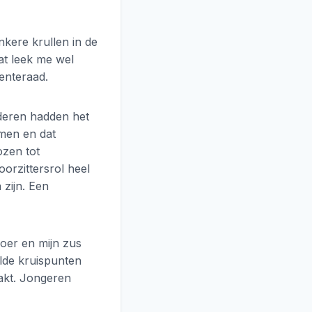
kere krullen in de
dat leek me wel
enteraad.
deren hadden het
omen en dat
ozen tot
orzittersrol heel
 zijn. Een
roer en mijn zus
alde kruispunten
akt. Jongeren