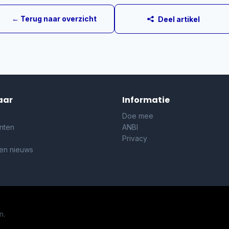
← Terug naar overzicht
Deel artikel
aar
Informatie
Doe mee
nten
ANBI
Privacy
 en nieuws
n.