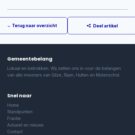
← Terug naar overzicht
Deel artikel
Gemeentebelang
Lokaal en betrokken. Wij zetten ons in voor de belangen
van alle inwoners van Gilze, Rijen, Hulten en Molenschot.
Snel naar
Home
Standpunten
Fractie
Actueel en nieuws
Contact