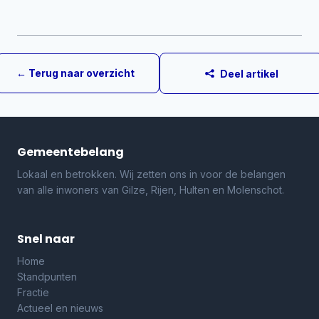
← Terug naar overzicht
Deel artikel
Gemeentebelang
Lokaal en betrokken. Wij zetten ons in voor de belangen
van alle inwoners van Gilze, Rijen, Hulten en Molenschot.
Snel naar
Home
Standpunten
Fractie
Actueel en nieuws