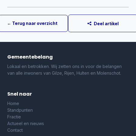
← Terug naar overzicht
Deel artikel
Gemeentebelang
Lokaal en betrokken. Wij zetten ons in voor de belangen
van alle inwoners van Gilze, Rijen, Hulten en Molenschot.
Snel naar
Home
Standpunten
Fractie
Actueel en nieuws
Contact