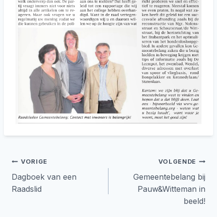
Bericht
VORIGE
VOLGENDE
Dagboek van een
Gemeentebelang bij
navigatie
Raadslid
Pauw&Witteman in
beeld!