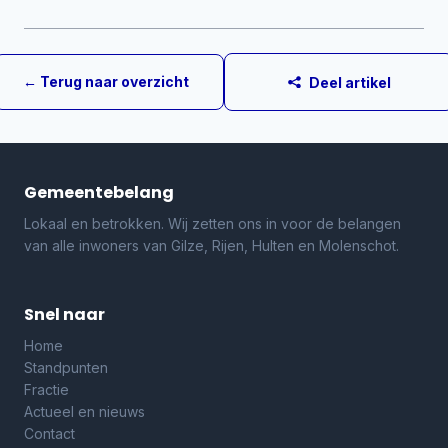
← Terug naar overzicht
Deel artikel
Gemeentebelang
Lokaal en betrokken. Wij zetten ons in voor de belangen
van alle inwoners van Gilze, Rijen, Hulten en Molenschot.
Snel naar
Home
Standpunten
Fractie
Actueel en nieuws
Contact