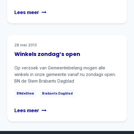
Gemeentebelang
Lees meer
richt
zich
op
Rijen
28 mei 2013
Winkels zondag’s open
Op verzoek van Gemeentebelang mogen alle
winkels in onze gemeente vanaf nu zondags open.
BN de Stem Brabants Dagblad
|
BNdeStem
Brabants Dagblad
Winkels
Lees meer
zondag’s
open