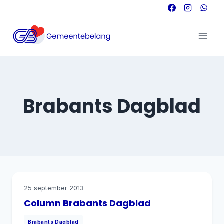
Doorgaan
naar
inhoud
Brabants Dagblad
25 september 2013
Column Brabants Dagblad
Brabants Dagblad