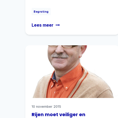
Begroting
Begroting
Lees meer
2019
doet
recht
aan
het
coalitieakkoord
10 november 2015
Rijen moet veiliger en