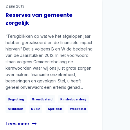
2014
2 juni 2013
Reserves van gemeente
zorgelijk
“Terugblikken op wat we het afgelopen jaar
hebben gerealiseerd en de financiële impact
hiervan.” Dat is volgens B en W de bedoeling
van de Jaarstukken 2012. In het voorwoord
staan volgens Gemeentebelang de
kernwoorden waar wij ons juist grote zorgen
over maken: financiële onzekerheid,
besparingen en gevolgen. Stel, u heeft
geheel onverwacht een erfenis gehad…
|
|
|
Begroting
Grondbeleid
Kinderboerderij
|
|
|
Middelen
N282
Spiridon
Weekblad
Reserves
Lees meer