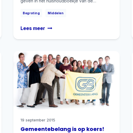
geven in het huishoudboekje van de…
|
Begroting
Middelen
Daar
Lees meer
is
ie
dan:
de
begrotingswebsite
van
Gilze
en
Rijen
19 september 2015
Gemeentebelang is op koers!