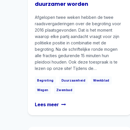
duurzamer worden
Afgelopen twee weken hebben de twee
raadsvergaderingen over de begroting voor
2016 plaatsgevonden. Dat is het moment
waarop elke partij aandacht vraagt voor zijn
politieke positie in combinatie met de
begroting. Na de schriftelijke ronde mogen
alle fracties gedurende 15 minuten hun
pleidooi houden. Ook deze toespraak is te
lezen op onze site! Tijdens de…
|
|
|
Begroting
Duurzaamheid
Weekblad
|
Wegen
Zwembad
Rijen
Lees meer
moet
veiliger
en