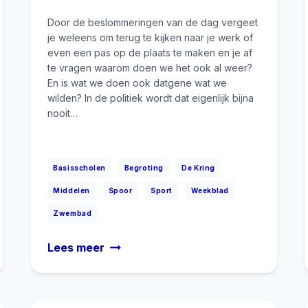
Door de beslommeringen van de dag vergeet
je weleens om terug te kijken naar je werk of
even een pas op de plaats te maken en je af
te vragen waarom doen we het ook al weer?
En is wat we doen ook datgene wat we
wilden? In de politiek wordt dat eigenlijk bijna
nooit…
|
|
|
Basisscholen
Begroting
De Kring
|
|
|
|
Middelen
Spoor
Sport
Weekblad
Zwembad
Gemeentebelang
Lees meer
is
op
koers!