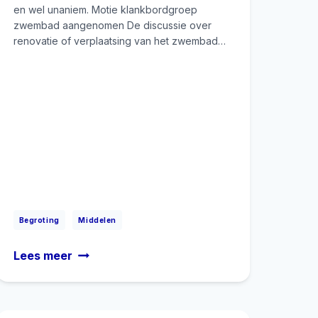
en wel unaniem. Motie klankbordgroep
zwembad aangenomen De discussie over
renovatie of verplaatsing van het zwembad…
|
Begroting
Middelen
Gemeentebelang
Lees meer
stemt
tegen
Begroting