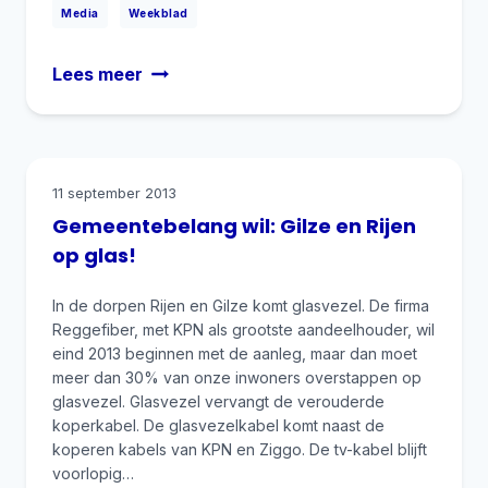
|
Media
Weekblad
Snel
Lees meer
en
solide
internet
in
11 september 2013
ons
Gemeentebelang wil: Gilze en Rijen
buitengebied!
op glas!
In de dorpen Rijen en Gilze komt glasvezel. De firma
Reggefiber, met KPN als grootste aandeelhouder, wil
eind 2013 beginnen met de aanleg, maar dan moet
meer dan 30% van onze inwoners overstappen op
glasvezel. Glasvezel vervangt de verouderde
koperkabel. De glasvezelkabel komt naast de
koperen kabels van KPN en Ziggo. De tv-kabel blijft
voorlopig…