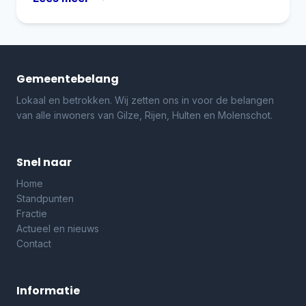
Gemeentebelang
Lokaal en betrokken. Wij zetten ons in voor de belangen
van alle inwoners van Gilze, Rijen, Hulten en Molenschot.
Snel naar
Home
Standpunten
Fractie
Actueel en nieuws
Contact
Informatie