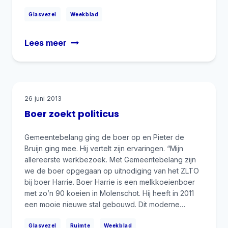
|
Glasvezel
Weekblad
Gemeentebelang
Lees meer
wil:
Gilze
en
Rijen
26 juni 2013
op
Boer zoekt politicus
glas!
Gemeentebelang ging de boer op en Pieter de
Bruijn ging mee. Hij vertelt zijn ervaringen. “Mijn
allereerste werkbezoek. Met Gemeentebelang zijn
we de boer opgegaan op uitnodiging van het ZLTO
bij boer Harrie. Boer Harrie is een melkkoeienboer
met zo’n 90 koeien in Molenschot. Hij heeft in 2011
een mooie nieuwe stal gebouwd. Dit moderne…
|
|
Glasvezel
Ruimte
Weekblad