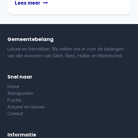
Wie
Lees meer
wil
onze
penningmeester
worden?
Gemeentebelang
Lokaal en betrokken. Wij zetten ons in voor de belangen
van alle inwoners van Gilze, Rijen, Hulten en Molenschot.
Snel naar
Home
Standpunten
Fractie
Actueel en nieuws
Contact
Informatie