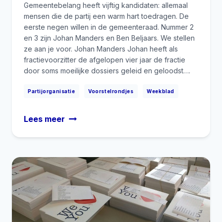
Gemeentebelang heeft vijftig kandidaten: allemaal
mensen die de partij een warm hart toedragen. De
eerste negen willen in de gemeenteraad. Nummer 2
en 3 zijn Johan Manders en Ben Beljaars. We stellen
ze aan je voor. Johan Manders Johan heeft als
fractievoorzitter de afgelopen vier jaar de fractie
door soms moeilijke dossiers geleid en geloodst….
|
|
Partijorganisatie
Voorstelrondjes
Weekblad
Maak
Lees meer
kennis
met
Johan
Manders
en
Ben
Beljaars